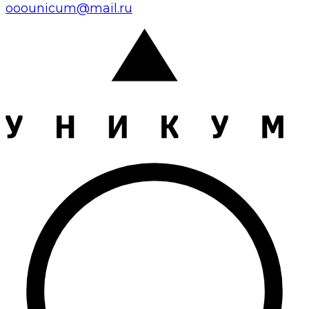
ooounicum@mail.ru