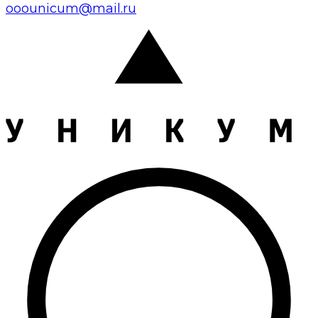
ooounicum@mail.ru