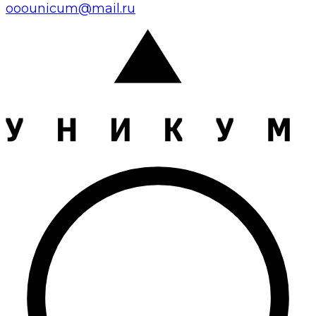
ooounicum@mail.ru