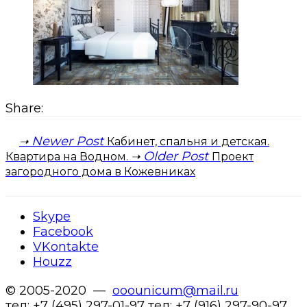
Share:
Newer Post
Кабинет, спальня и детская.
Older Post
Квартира на Водном.
Проект
загородного дома в Кожевниках
Skype
Facebook
VKontakte
Houzz
© 2005-2020 —
ooounicum@mail.ru
тел: +7 (495) 297-01-97 тел: +7 (916) 297-90-97